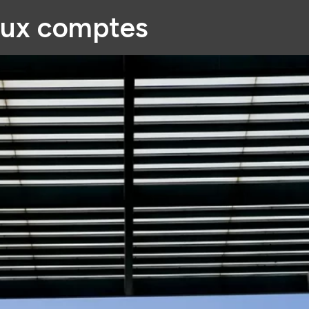
aux comptes